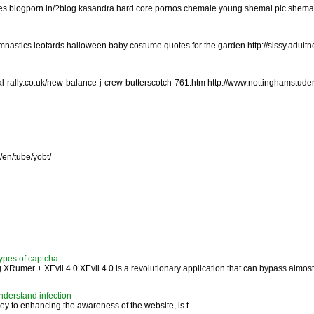
es.blogporn.in/?blog.kasandra hard core pornos chemale young shemal pic shem
nastics leotards halloween baby costume quotes for the garden http://sissy.adultn
-rally.co.uk/new-balance-j-crew-butterscotch-761.htm http://www.nottinghamstuden
/en/tube/yobt/
ypes of captcha
XRumer + XEvil 4.0 XEvil 4.0 is a revolutionary application that can bypass almost 
nderstand infection
ey to enhancing the awareness of the website, is t