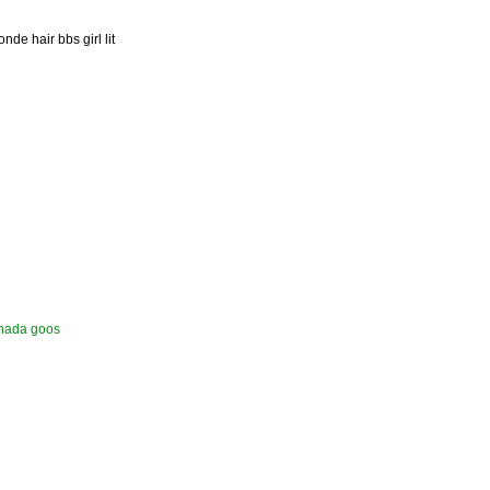
nde hair bbs girl lit
nada goos