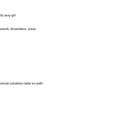
ts sexy girl
sework, dissertation, prese
ssesuk.ru/oakley-radar-ev-path-