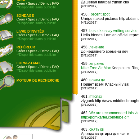
Дешевая виагра! Удиви сво
Créer
/
Specs
/
Démo
/
FAQ
[4/11/2017]
**Disponible sans publicité
456.
Recent spot
SONDAGE
Unripe naked pictures http://bdsm.ad
Créer
/
Specs
/
Démo
/
FAQ
[4/11/2017]
**Disponible sans publicité
457.
best uk essay writing service
LIVRE D'INVITÉS
Hello friends! I am an official rep
Créer
/
Specs
/
Démo
/
FAQ
**Disponible sans publicité
[3/11/2017]
458.
лечение
RÉFÉREUR
Créer
/
Specs
/
Démo
/
FAQ
До недавнего времени леч
**Disponible sans publicité
[3/11/2017]
FORM-2-EMAIL
459.
xmpziwo
Créer
/
Specs
/
Démo
/
FAQ
Nike Free Air Max
Keep calm. Ringi
**Disponible sans publicité
[3/11/2017]
460.
ножки дл
MOTEUR DE RECHERCHE
Привет всем! Класный у ваl
[3/11/2017]
461.
mfjcnsx
ztygank http://www.middlesbroughc
[3/11/2017]
462.
We are recommended this vid
http://pornkartel.com/tube.gif
[3/11/2017]
463.
снять кв
Аренда квартиры для час в
[3/11/2017]