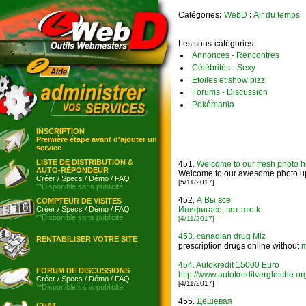
Catégories
:
WebD
:
Air du temps
Les sous-catégories
Annonces - Rencontres
Célébrités - Sexy
Etoiles et show bizz
Forums - Discussion
Pokémania
INSCRIPTION
Première étape avant d'ajouter un
service
LISTE DE DISTRIBUTION &
451.
Welcome to our fresh photo ho
AUTO-RÉPONDEUR
Welcome to our awesome photo uplo
Créer
/
Specs
/
Démo
/
FAQ
[5/11/2017]
**Disponible sans publicité
452.
А Вы все
COMPTEUR DE VISITES
Créer
/
Specs
/
Démo
/
FAQ
Инифигасе, вот это k
**Disponible sans publicité
[4/11/2017]
453.
canadian drug Miz
RENTABILISER VOTRE SITE
prescription drugs online without
m
454.
Autokredit 15000 Euro
FORUM DE DISCUSSIONS
http://www.autokreditvergleiche.o
Créer
/
Specs
/
Démo
/
FAQ
[4/11/2017]
**Disponible sans publicité
455.
Дешевая
CHAT