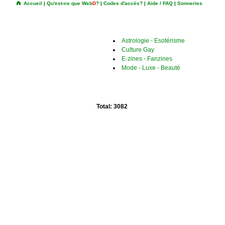
Accueil
|
Qu'est-ce que Web
D
?
|
Codes d'accès?
|
Aide / FAQ
|
Sonneries
Astrologie - Esotérisme
Culture Gay
E-zines - Fanzines
Mode - Luxe - Beauté
Total: 3082