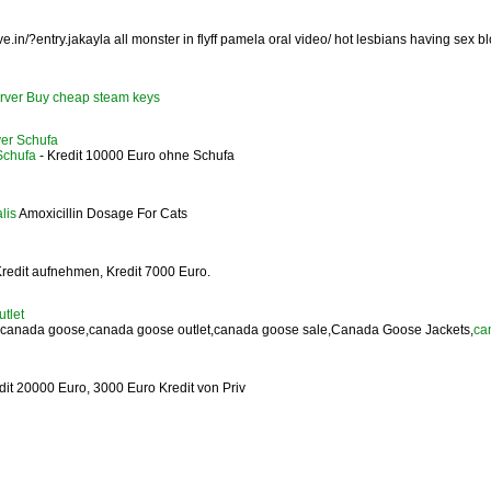
e.in/?entry.jakayla all monster in flyff pamela oral video/ hot lesbians having sex blo
rver
Buy cheap steam keys
ver Schufa
Schufa
- Kredit 10000 Euro ohne Schufa
alis
Amoxicillin Dosage For Cats
redit aufnehmen, Kredit 7000 Euro.
tlet
canada goose,canada goose outlet,canada goose sale,Canada Goose Jackets,
ca
edit 20000 Euro, 3000 Euro Kredit von Priv