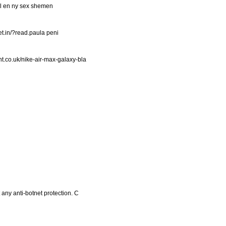
al en ny sex shemen
et.in/?read.paula peni
t.co.uk/nike-air-max-galaxy-bla
any anti-botnet protection. C