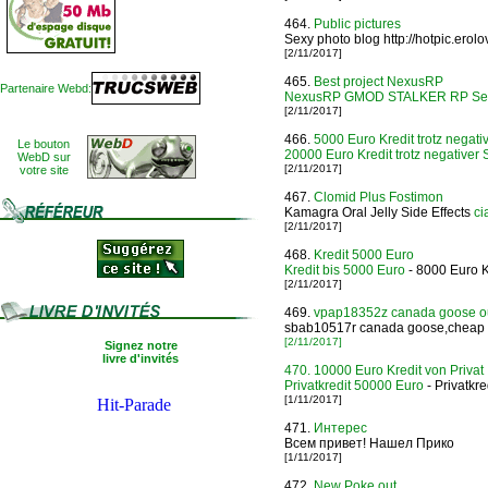
464.
Public pictures
Sexy photo blog http://hotpic.erolov
[2/11/2017]
465.
Best project NexusRP
Partenaire Webd:
NexusRP GMOD STALKER RP Se
[2/11/2017]
466.
5000 Euro Kredit trotz negati
Le bouton
20000 Euro Kredit trotz negativer 
WebD sur
[2/11/2017]
votre site
467.
Clomid Plus Fostimon
Kamagra Oral Jelly Side Effects
ci
[2/11/2017]
468.
Kredit 5000 Euro
Kredit bis 5000 Euro
- 8000 Euro K
[2/11/2017]
469.
vpap18352z canada goose ou
sbab10517r canada goose,cheap 
[2/11/2017]
Signez notre
livre d'invités
470.
10000 Euro Kredit von Privat
Privatkredit 50000 Euro
- Privatkr
[1/11/2017]
471.
Интерес
Всем привет! Нашел Прико
[1/11/2017]
472.
New Poke out