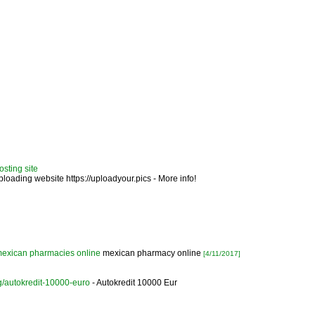
sting site
ading website https://uploadyour.pics - More info!
exican pharmacies online
mexican pharmacy online
[4/11/2017]
rg/autokredit-10000-euro
- Autokredit 10000 Eur