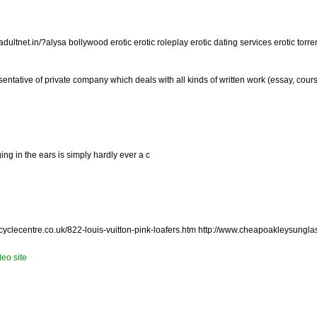
ultnet.in/?alysa bollywood erotic erotic roleplay erotic dating services erotic torren
resentative of private company which deals with all kinds of written work (essay, cour
ng in the ears is simply hardly ever a c
yclecentre.co.uk/822-louis-vuitton-pink-loafers.htm http://www.cheapoakleysungla
eo site