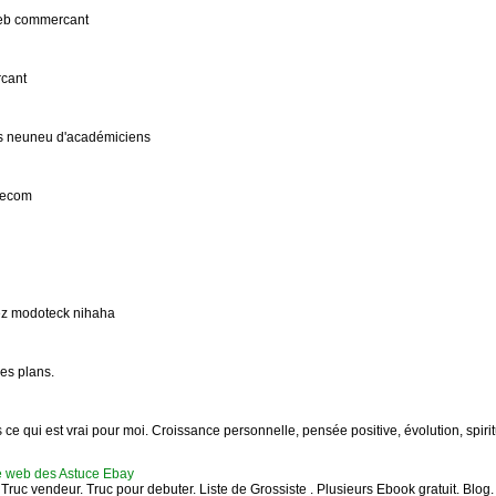
 web commercant
rcant
es neuneu d'académiciens
lecom
ez modoteck nihaha
les plans.
s ce qui est vrai pour moi. Croissance personnelle, pensée positive, évolution, spiri
e web des Astuce Ebay
ruc vendeur. Truc pour debuter. Liste de Grossiste . Plusieurs Ebook gratuit. Blog