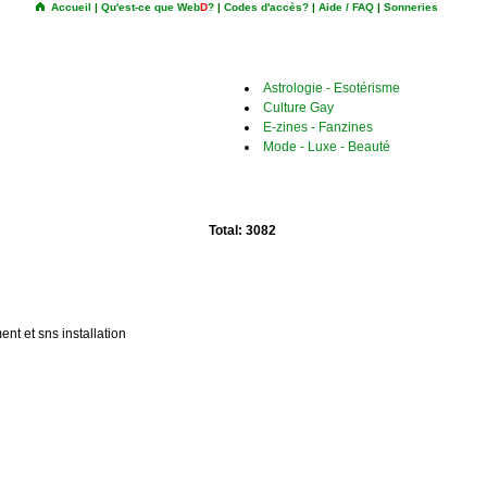
Accueil
|
Qu'est-ce que Web
D
?
|
Codes d'accès?
|
Aide / FAQ
|
Sonneries
Astrologie - Esotérisme
Culture Gay
E-zines - Fanzines
Mode - Luxe - Beauté
Total: 3082
ent et sns installation