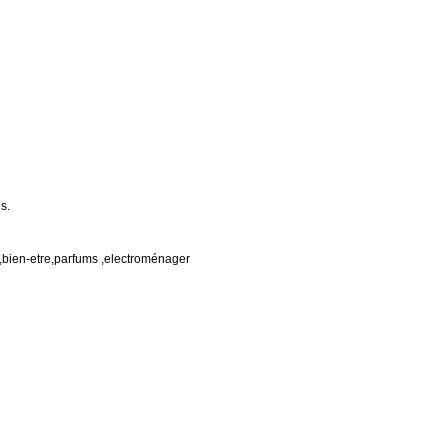
s.
é,bien-etre,parfums ,electroménager