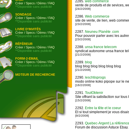
2285.
web commerce
Créer
/
Specs
/
Démo
/
FAQ
vente de produits et de sevices,
**Disponible sans publicité
[24/2/2008]
SONDAGE
2286.
Web commerce
Créer
/
Specs
/
Démo
/
FAQ
site de vente, de lien, web comme
**Disponible sans publicité
[23/2/2008]
LIVRE D'INVITÉS
2287.
Neuneu Planète .com
Créer
/
Specs
/
Démo
/
FAQ
Pour pouvoir parler avec les autr
**Disponible sans publicité
[23/2/2008]
RÉFÉREUR
2288.
unsa france telecom
Créer
/
Specs
/
Démo
/
FAQ
**Disponible sans publicité
syndicat autonome unsa france te
[21/2/2008]
FORM-2-EMAIL
Créer
/
Specs
/
Démo
/
FAQ
2289.
blog
**Disponible sans publicité
blog blog blog blog blog blog
[21/2/2008]
MOTEUR DE RECHERCHE
2290.
leschtisprogs
modo online koko pipope sur le n
[16/2/2008]
2291.
ToutObtenir
Site offrant la satisfaction sur tous 
[15/2/2008]
2292.
Entre la tête et le coeur
Et si tout simplement je vous disai
[9/2/2008]
2293.
Quebec-Argent La référenc
Forum de discussion Astuce Ebay. T