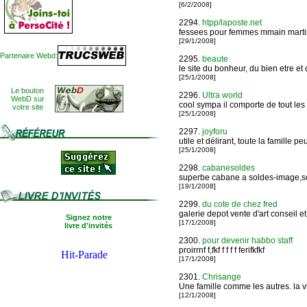
[6/2/2008]
2294.
htpp/laposte.net
fessees pour femmes mmain martin
[29/1/2008]
Partenaire Webd:
2295.
beaute
le site du bonheur, du bien etre et 
[25/1/2008]
Le bouton
2296.
Ultra world
WebD sur
cool sympa il comporte de tout le
votre site
[25/1/2008]
2297.
joyforu
utile et délirant, toute la famille 
[25/1/2008]
2298.
cabanesoldes
superbe cabane a soldes-image,son
[19/1/2008]
2299.
du cote de chez fred
galerie depot vente d'art conseil et
Signez notre
[17/1/2008]
livre d'invités
2300.
pour devenir habbo staff
proirrnf f,fkf f f f f ferifkfkf
[17/1/2008]
2301.
Chrisange
Une famille comme les autres. la v
[12/1/2008]