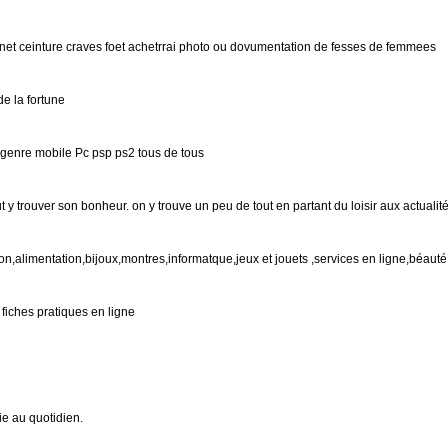
et ceinture craves foet achetrrai photo ou dovumentation de fesses de femmees
de la fortune
s genre mobile Pc psp ps2 tous de tous
peut y trouver son bonheur. on y trouve un peu de tout en partant du loisir aux actualité
,alimentation,bijoux,montres,informatque,jeux et jouets ,services en ligne,béaut
 fiches pratiques en ligne
ie au quotidien.