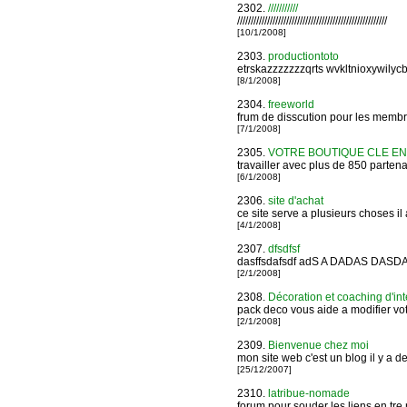
2302.
///////////
///////////////////////////////////////////////////////
[10/1/2008]
2303.
productiontoto
etrskazzzzzzzqrts wvkltnioxywilycb
[8/1/2008]
2304.
freeworld
frum de disscution pour les membr
[7/1/2008]
2305.
VOTRE BOUTIQUE CLE EN
travailler avec plus de 850 parte
[6/1/2008]
2306.
site d'achat
ce site serve a plusieurs choses il 
[4/1/2008]
2307.
dfsdfsf
dasffsdafsdf adS A DADAS DA
[2/1/2008]
2308.
Décoration et coaching d'int
pack deco vous aide a modifier vot
[2/1/2008]
2309.
Bienvenue chez moi
mon site web c'est un blog il y a 
[25/12/2007]
2310.
latribue-nomade
forum pour souder les liens en tr