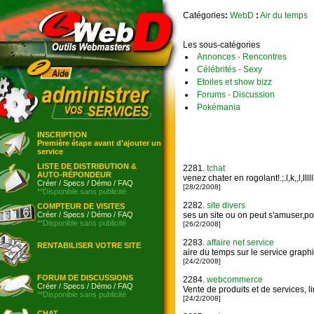
Catégories
:
WebD
:
Air du temps
Les sous-catégories
Annonces - Rencontres
Célébrités - Sexy
Etoiles et show bizz
Forums - Discussion
Pokémania
INSCRIPTION
Première étape avant d'ajouter un
service
LISTE DE DISTRIBUTION &
2281.
tchat
AUTO-RÉPONDEUR
venez chater en rogolant!.;.l,k,,l,lllll
Créer
/
Specs
/
Démo
/
FAQ
[28/2/2008]
**Disponible sans publicité
2282.
site divers
COMPTEUR DE VISITES
Créer
/
Specs
/
Démo
/
FAQ
ses un site ou on peut s'amuser,pos
**Disponible sans publicité
[26/2/2008]
2283.
affaire net service
RENTABILISER VOTRE SITE
aire du temps sur le service graph
[24/2/2008]
FORUM DE DISCUSSIONS
2284.
webcommerce
Créer
/
Specs
/
Démo
/
FAQ
Vente de produits et de services, l
**Disponible sans publicité
[24/2/2008]
CHAT