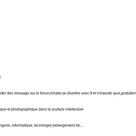
l
ter des message sur le forum,tchater,se divertire avec tt et n'importe quoi,gratuitem
ique et photographique dans la sculture intellectuel
ingerie, informatique, tecnologie,hebergement etc...