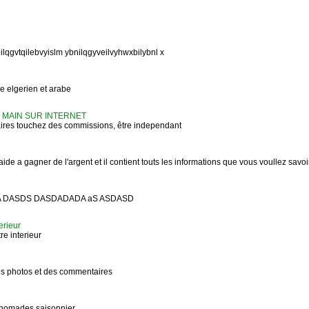
ilqgvtqilebvyislm ybnilqgyveilvyhwxbilybnl x
e elgerien et arabe
 MAIN SUR INTERNET
naires touchez des commissions, être independant
aide a gagner de l'argent et il contient touts les informations que vous voullez savoir
SDA DASDS DASDADADA aS ASDASD
erieur
re interieur
des photos et des commentaires
e nomades saisonnier