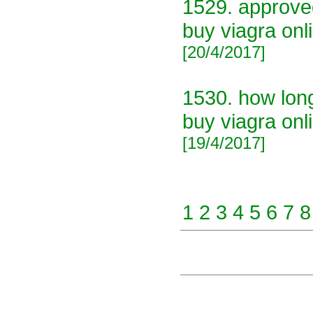
1529.
approve
buy viagra onl
[20/4/2017]
1530.
how long
buy viagra onl
[19/4/2017]
1
2
3
4
5
6
7
8