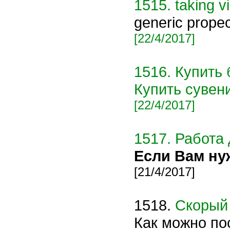
1515.
taking v
generic propec
[22/4/2017]
1516.
Купить 
Купить суве
[22/4/2017]
1517.
Работа 
Если Вам ну
[21/4/2017]
1518.
Скорый
Как можно по