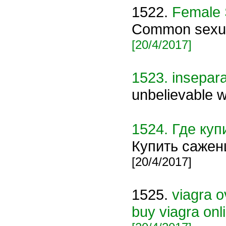
1522.
Female 
Common sexual
[20/4/2017]
1523.
insepar
unbelievable w
1524.
Где куп
Купить сажен
[20/4/2017]
1525.
viagra 
buy viagra onl