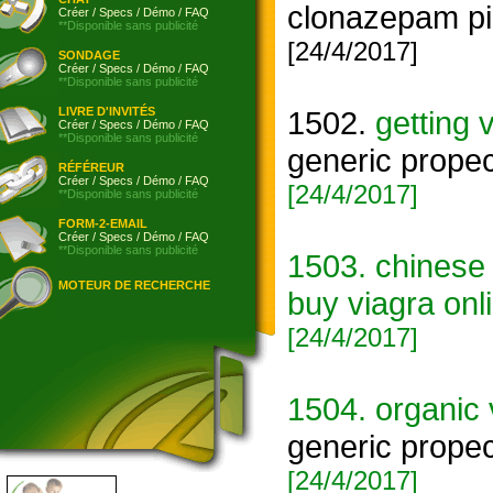
clonazepam pi
Créer
/
Specs
/
Démo
/
FAQ
**Disponible sans publicité
[24/4/2017]
SONDAGE
Créer
/
Specs
/
Démo
/
FAQ
**Disponible sans publicité
LIVRE D'INVITÉS
1502.
getting 
Créer
/
Specs
/
Démo
/
FAQ
**Disponible sans publicité
generic propec
RÉFÉREUR
Créer
/
Specs
/
Démo
/
FAQ
[24/4/2017]
**Disponible sans publicité
FORM-2-EMAIL
Créer
/
Specs
/
Démo
/
FAQ
**Disponible sans publicité
1503.
chinese 
MOTEUR DE RECHERCHE
buy viagra onl
[24/4/2017]
1504.
organic 
generic propec
[24/4/2017]