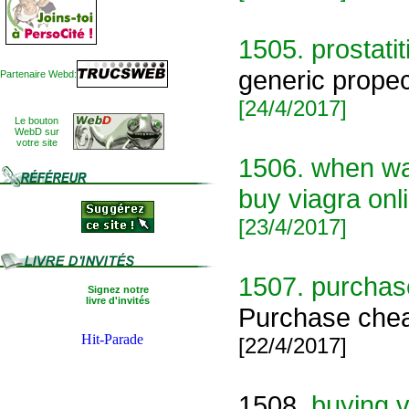
1505.
prostatit
generic propec
Partenaire Webd:
[24/4/2017]
Le bouton
WebD sur
votre site
1506.
when wa
buy viagra onl
[23/4/2017]
1507.
purchase
Signez notre
livre d'invités
Purchase cheat
[22/4/2017]
1508.
buying v