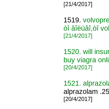
[21/4/2017]
1519.
volvopr
òî âîëüâî,òî v
[21/4/2017]
1520.
will ins
buy viagra onl
[20/4/2017]
1521.
alprazo
alprazolam .25
[20/4/2017]