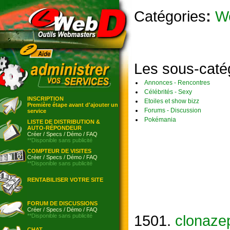
Catégories
:
W
Les sous-caté
Annonces - Rencontres
Célébrités - Sexy
INSCRIPTION
Etoiles et show bizz
Première étape avant d'ajouter un
Forums - Discussion
service
Pokémania
LISTE DE DISTRIBUTION &
AUTO-RÉPONDEUR
Créer
/
Specs
/
Démo
/
FAQ
**Disponible sans publicité
COMPTEUR DE VISITES
Créer
/
Specs
/
Démo
/
FAQ
**Disponible sans publicité
RENTABILISER VOTRE SITE
FORUM DE DISCUSSIONS
Créer
/
Specs
/
Démo
/
FAQ
1501.
clonazep
**Disponible sans publicité
CHAT