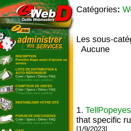
Catégories
:
W
Les sous-caté
Aucune
INSCRIPTION
Première étape avant d'ajouter un
service
LISTE DE DISTRIBUTION &
AUTO-RÉPONDEUR
Créer
/
Specs
/
Démo
/
FAQ
**Disponible sans publicité
COMPTEUR DE VISITES
Créer
/
Specs
/
Démo
/
FAQ
**Disponible sans publicité
RENTABILISER VOTRE SITE
1.
TellPopeyes
FORUM DE DISCUSSIONS
that specific 
Créer
/
Specs
/
Démo
/
FAQ
**Disponible sans publicité
[1/9/2023]
CHAT