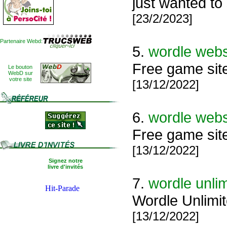
just wanted to
[23/2/2023]
Partenaire Webd:
5.
wordle webs
Free game site
Le bouton
WebD sur
votre site
[13/12/2022]
6.
wordle webs
Free game site
[13/12/2022]
Signez notre
livre d'invités
7.
wordle unli
Wordle Unlimit
[13/12/2022]