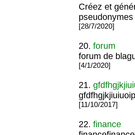
Créez et génér
pseudonymes e
[28/7/2020]
20.
forum
forum de blagu
[4/1/2020]
21.
gfdfhgjkji
gfdfhgjkjiuiuo
[11/10/2017]
22.
finance
financefinance