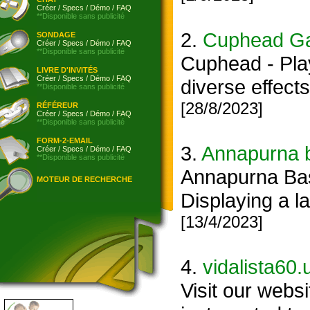
Créer
/
Specs
/
Démo
/
FAQ
**Disponible sans publicité
2.
Cuphead G
SONDAGE
Créer
/
Specs
/
Démo
/
FAQ
**Disponible sans publicité
Cuphead - Pla
LIVRE D'INVITÉS
Créer
/
Specs
/
Démo
/
FAQ
diverse effects
**Disponible sans publicité
[28/8/2023]
RÉFÉREUR
Créer
/
Specs
/
Démo
/
FAQ
**Disponible sans publicité
FORM-2-EMAIL
3.
Annapurna 
Créer
/
Specs
/
Démo
/
FAQ
**Disponible sans publicité
Annapurna Base
MOTEUR DE RECHERCHE
Displaying a l
[13/4/2023]
4.
vidalista60.
Visit our websi